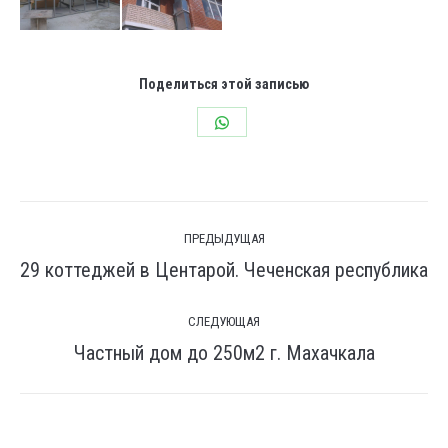
Поделиться этой записью
Share
on
WhatsApp
Навигация
ПРЕДЫДУЩАЯ
по
29 коттеджей в Центарой. Чеченская республика
Предыдущая
комментариям
вкладка
СЛЕДУЮЩАЯ
Частный дом до 250м2 г. Махачкала
След.
страница