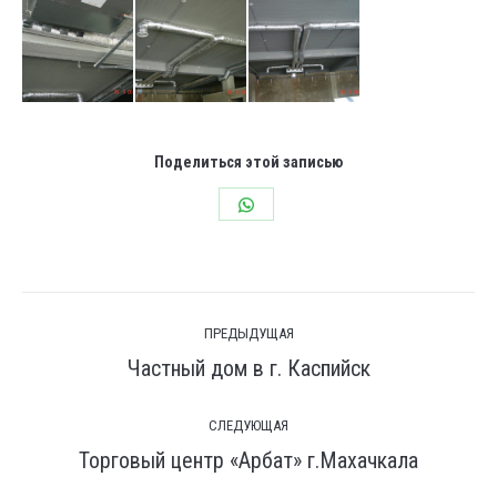
Поделиться этой записью
Share
on
WhatsApp
Навигация
ПРЕДЫДУЩАЯ
по
Частный дом в г. Каспийск
Предыдущая
комментариям
вкладка
СЛЕДУЮЩАЯ
Торговый центр «Арбат» г.Махачкала
След.
страница