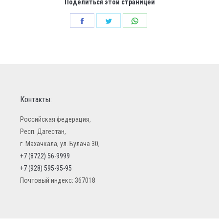
Поделиться этой страницей
Share
Share
Share
on
on
on
Facebook
Twitter
WhatsApp
Контакты:
Российская федерация,
Респ. Дагестан,
г. Махачкала, ул. Булача 30,
+7 (8722) 56-9999
+7 (928) 595-95-95
Почтовый индекс: 367018