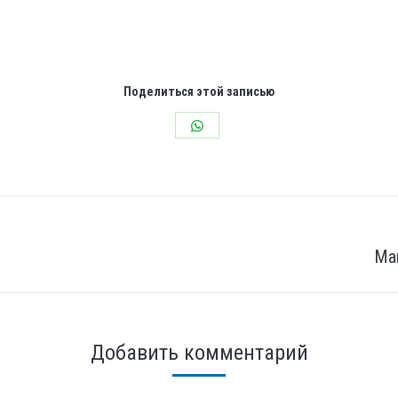
Поделиться этой записью
Share
on
WhatsApp
Маг
След.
страница
Добавить комментарий