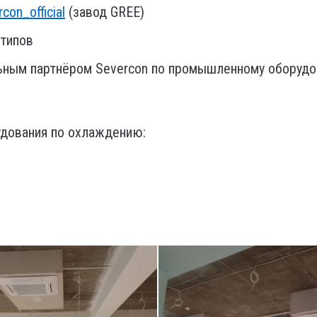
con_official
(завод GREE)
 типов⠀
ьным партнёром Severcon по промышленному оборудов
удования по охлаждению: