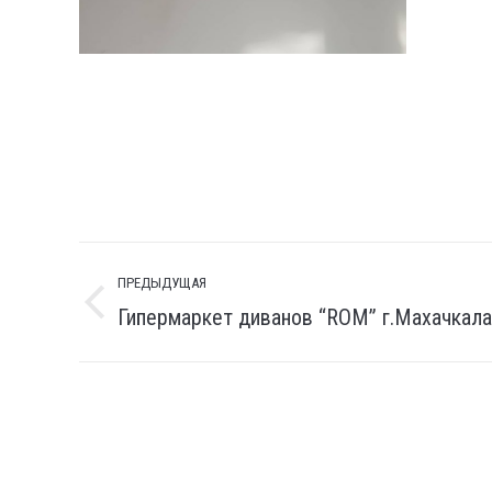
Навигация
ПРЕДЫДУЩАЯ
по
Гипермаркет диванов “ROM” г.Махачкала
Предыдущая
комментариям
вкладка