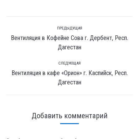
on
WhatsApp
Навигация
ПРЕДЫДУЩАЯ
по
Вентиляция в Кофейне Сова г. Дербент, Респ.
комментариям
Предыдущая
Дагестан
вкладка
СЛЕДУЮЩАЯ
Вентиляция в кафе «Орион» г. Каспийск, Респ.
След.
Дагестан
страница
Добавить комментарий