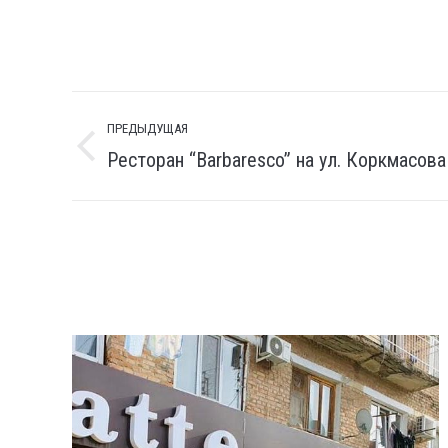
Навигация
ПРЕДЫДУЩАЯ
по
Ресторан “Barbaresco” на ул. Коркмасова
Предыдущая
комментариям
вкладка