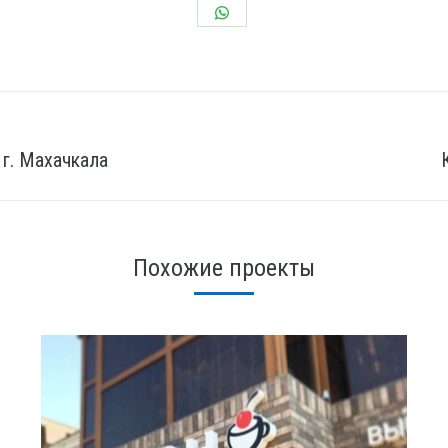
Share
on
WhatsApp
 г. Махачкала
След.
страница
Похожие проекты