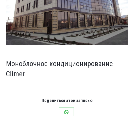
Моноблочное кондиционирование
Climer
Поделиться этой записью
Share
on
WhatsApp