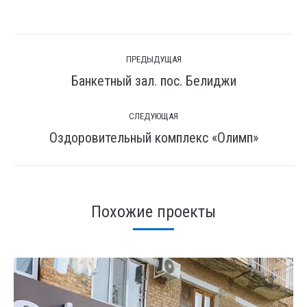
on
WhatsApp
Навигация
ПРЕДЫДУЩАЯ
по
Банкетный зал. пос. Белиджи
Предыдущая
комментариям
вкладка
СЛЕДУЮЩАЯ
Оздоровительный комплекс «Олимп»
След.
страница
Похожие проекты