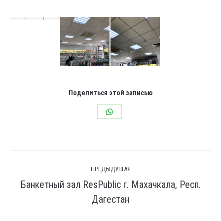
Поделиться этой записью
Share
on
WhatsApp
Навигация
ПРЕДЫДУЩАЯ
по
Банкетный зал ResPublic г. Махачкала, Респ.
комментариям
Предыдущая
Дагестан
вкладка