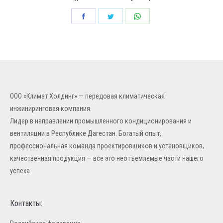
Share
Share
Share
on
on
on
Facebook
Twitter
WhatsApp
ООО «Климат Холдинг» — передовая климатическая
инжиниринговая компания.
Лидер в направлении промышленного кондиционирования и
вентиляции в Республике Дагестан. Богатый опыт,
профессиональная команда проектировщиков и установщиков,
качественная продукция — все это неотъемлемые части нашего
успеха.
Контакты: